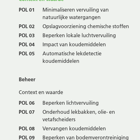
POL 01
Minimaliseren vervuiling van
natuurlijke watergangen
POL 02
Opslagvoorziening chemische stoffen
POL 03
Beperken lokale luchtvervuiling
POL 04
Impact van koudemiddelen
POL 05
Automatische lekdetectie
koudemiddelen
Beheer
Context en waarde
POL 06
Beperken lichtvervuiling
POL 07
Onderhoud lekbakken, olie- en
vetafscheiders
POL 08
Vervangen koudemiddelen
POL 09
Beperken van bodemverontreiniging