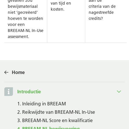
gevallen zou
aan de
van tijd en
bewijsmateriaal
criteria van de
kosten.
niet ‘gecreëerd’
nagestreefde
hoeven te worden
credits?
voor een
BREEAM-NL In-Use
assessment.
Home
Introductie
1. Inleiding in BREEAM
2. Reikwijdte van BREEAM-NL In-Use
3. BREEAM-NL Score en kwalificatie
4. BREEAM-NL bewijsvoering