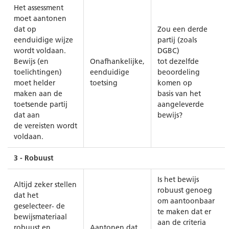
Het assessment
moet aantonen
dat op
Zou een derde
eenduidige wijze
partij (zoals
wordt voldaan.
DGBC)
Bewijs (en
Onafhankelijke,
tot dezelfde
toelichtingen)
eenduidige
beoordeling
moet helder
toetsing
komen op
maken aan de
basis van het
toetsende partij
aangeleverde
dat aan
bewijs?
de vereisten wordt
voldaan.
3 - Robuust
Is het bewijs
Altijd zeker stellen
robuust genoeg
dat het
om aantoonbaar
geselecteer- de
te maken dat er
bewijsmateriaal
aan de criteria
robuust en
Aantonen dat