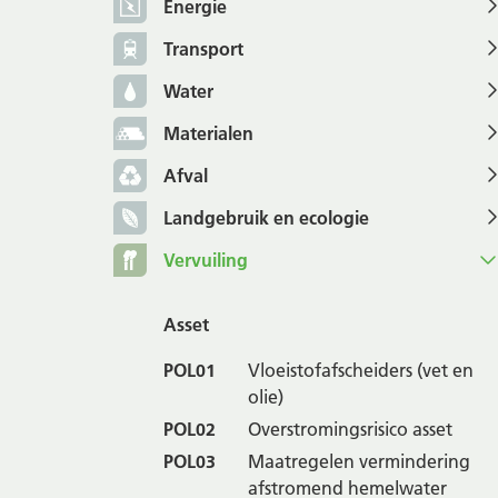
Energie
Transport
Water
Materialen
Afval
Landgebruik en ecologie
Vervuiling
Asset
POL01
Vloeistofafscheiders (vet en
olie)
POL02
Overstromingsrisico asset
POL03
Maatregelen vermindering
afstromend hemelwater