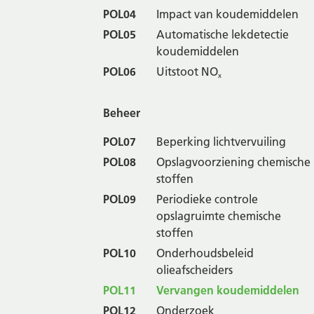
POL04
Impact van koudemiddelen
POL05
Automatische lekdetectie
koudemiddelen
POL06
Uitstoot NO
x
Beheer
POL07
Beperking lichtvervuiling
POL08
Opslagvoorziening chemische
stoffen
POL09
Periodieke controle
opslagruimte chemische
stoffen
POL10
Onderhoudsbeleid
olieafscheiders
POL11
Vervangen koudemiddelen
POL12
Onderzoek