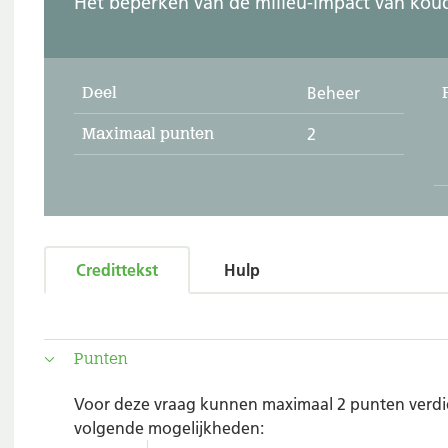
Het beperken van de milieu-impact van kou
Deel
Beheer
Maximaal punten
2
Credittekst
Hulp
Punten
Voor deze vraag kunnen maximaal 2 punten verdie
volgende mogelijkheden: