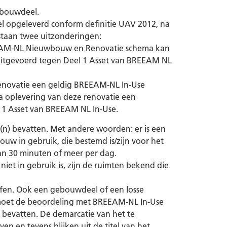
gebouwdeel.
eel opgeleverd conform definitie UAV 2012, na
staan twee uitzonderingen:
BREEAM-NL Nieuwbouw en Renovatie schema kan
 uitgevoerd tegen Deel 1 Asset van BREEAM NL
e renovatie een geldig BREEAM-NL In-Use
 na oplevering van deze renovatie een
l 1 Asset van BREEAM NL In-Use.
(n) bevatten. Met andere woorden: er is een
uw in gebruik, die bestemd is/zijn voor het
an 30 minuten of meer per dag.
niet in gebruik is, zijn de ruimten bekend die
effen. Ook een gebouwdeel of een losse
 moet de beoordeling met BREEAM-NL In-Use
n bevatten. De demarcatie van het te
 en tevens blijken uit de titel van het