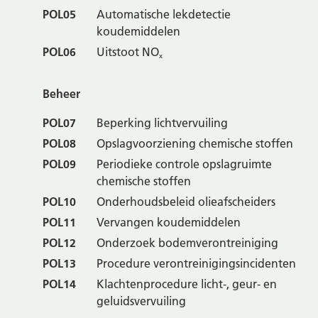
POL05
Automatische lekdetectie
koudemiddelen
POL06
Uitstoot NO
x
Beheer
POL07
Beperking lichtvervuiling
POL08
Opslagvoorziening chemische stoffen
POL09
Periodieke controle opslagruimte
chemische stoffen
POL10
Onderhoudsbeleid olieafscheiders
POL11
Vervangen koudemiddelen
POL12
Onderzoek bodemverontreiniging
POL13
Procedure verontreinigingsincidenten
POL14
Klachtenprocedure licht-, geur- en
geluidsvervuiling