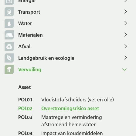
Energie
Transport
Water
Materialen
Afval
Landgebruik en ecologie
Vervuiling
Asset
POL01
Vloeistofafscheiders (vet en olie)
POL02
Overstromingsrisico asset
POL03
Maatregelen vermindering
afstromend hemelwater
POL04
Impact van koudemiddelen