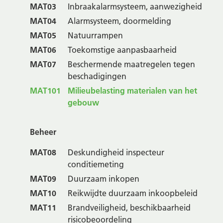
MAT03
Inbraakalarmsysteem, aanwezigheid
MAT04
Alarmsysteem, doormelding
MAT05
Natuurrampen
MAT06
Toekomstige aanpasbaarheid
MAT07
Beschermende maatregelen tegen
beschadigingen
MAT101
Milieubelasting materialen van het
gebouw
Beheer
MAT08
Deskundigheid inspecteur
conditiemeting
MAT09
Duurzaam inkopen
MAT10
Reikwijdte duurzaam inkoopbeleid
MAT11
Brandveiligheid, beschikbaarheid
risicobeoordeling