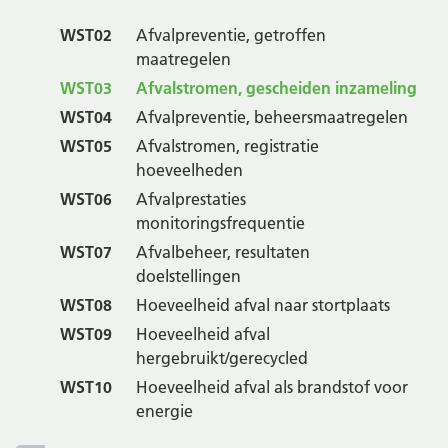
WST02
Afvalpreventie, getroffen
maatregelen
WST03
Afvalstromen, gescheiden inzameling
WST04
Afvalpreventie, beheersmaatregelen
WST05
Afvalstromen, registratie
hoeveelheden
WST06
Afvalprestaties
monitoringsfrequentie
WST07
Afvalbeheer, resultaten
doelstellingen
WST08
Hoeveelheid afval naar stortplaats
WST09
Hoeveelheid afval
hergebruikt/gerecycled
WST10
Hoeveelheid afval als brandstof voor
energie