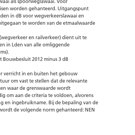
waai als spoorweglawaai. Voor
eisen worden gehanteerd. Uitgangspunt
n Lden in dB voor wegverkeerslawaai en
 uitgegaan te worden van de etmaalwaarde
wegverkeer en railverkeer) dient uit te
n in Lden van alle omliggende
ms).
et Bouwbesluit 2012 minus 3 dB
r verricht in en buiten het gebouw
ur om vast te stellen dat de relevante
ten waar de grenswaarde wordt
g om aan de criteria te voldoen, alvorens
g en ingebruikname. Bij de bepaling van de
el wordt de volgende norm gehanteerd: NEN