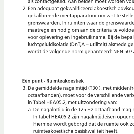
als contactgeluid. Aan beiden moet worden vol
Een adequaat gekwalificeerd akoestisch adviseu
gekalibreerde meetapparatuur om vast te stelle
grenswaarden. In ruimten waar de grenswaarde
maatregelen nodig om aan de criteria te voldo
voor oplevering en ingebruikname. Bij de bepali
luchtgeluidisolatie (DnT,A – utiliteit) alsmede 
wordt de volgende norm gehanteerd: NEN 5077
Eén punt - Ruimteakoestiek
De gemiddelde nagalmtijd (T30 ), met middenfre
octaafbanden), moet voor de verschillende ver
in Tabel HEA05.2, met uitzondering van:
De nagalmtijd in de 125 Hz octaafband mag
In tabel HEA05.2 zijn nagalmtijdeisen opgeno
Hiermee wordt geborgd dat de ruimte ook zo
ruimteakoestische basiskwaliteit heeft.