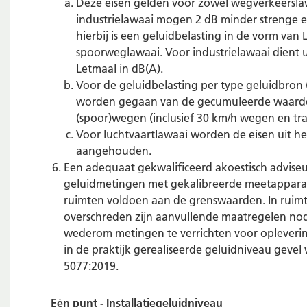
Deze eisen gelden voor zowel wegverkeersla
industrielawaai mogen 2 dB minder strenge 
hierbij is een geluidbelasting in de vorm va
spoorweglawaai. Voor industrielawaai dient
Letmaal in dB(A).
Voor de geluidbelasting per type geluidbron (
worden gegaan van de gecumuleerde waarde
(spoor)wegen (inclusief 30 km/h wegen en tra
Voor luchtvaartlawaai worden de eisen uit h
aangehouden.
Een adequaat gekwalificeerd akoestisch adviseu
geluidmetingen met gekalibreerde meetapparatu
ruimten voldoen aan de grenswaarden. In ruim
overschreden zijn aanvullende maatregelen nodi
wederom metingen te verrichten voor opleverin
in de praktijk gerealiseerde geluidniveau gev
5077:2019.
Eén punt - Installatiegeluidniveau