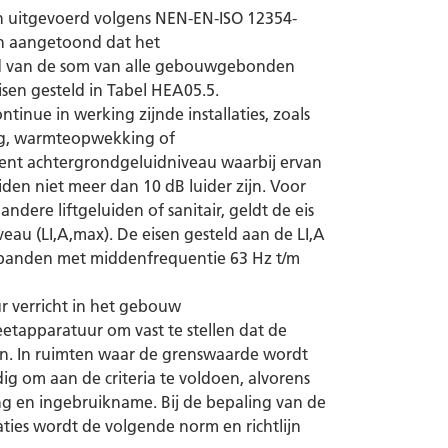
n uitgevoerd volgens NEN-EN-ISO 12354-
n aangetoond dat het
grond van de som van alle gebouwgebonden
eisen gesteld in Tabel HEA05.5.
tinue in werking zijnde installaties, zoals
ng, warmteopwekking of
lent achtergrondgeluidniveau waarbij ervan
en niet meer dan 10 dB luider zijn. Voor
andere liftgeluiden of sanitair, geldt de eis
eau (LI,A,max). De eisen gesteld aan de LI,A
fbanden met middenfrequentie 63 Hz t/m
r verricht in het gebouw
etapparatuur om vast te stellen dat de
n. In ruimten waar de grenswaarde wordt
g om aan de criteria te voldoen, alvorens
g en ingebruikname. Bij de bepaling van de
laties wordt de volgende norm en richtlijn