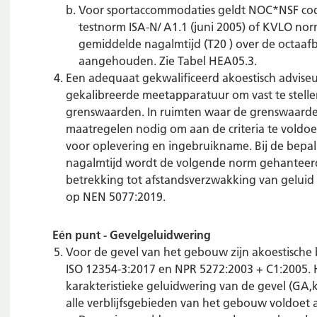
Voor sportaccommodaties geldt NOC*NSF cod
testnorm ISA-N/ A1.1 (juni 2005) of KVLO no
gemiddelde nagalmtijd (T20 ) over de octaa
aangehouden. Zie Tabel HEA05.3.
Een adequaat gekwalificeerd akoestisch advise
gekalibreerde meetapparatuur om vast te stelle
grenswaarden. In ruimten waar de grenswaarde
maatregelen nodig om aan de criteria te voldo
voor oplevering en ingebruikname. Bij de bepali
nagalmtijd wordt de volgende norm gehanteer
betrekking tot afstandsverzwakking van geluid
op NEN 5077:2019.
Eén punt - Gevelgeluidwering
Voor de gevel van het gebouw zijn akoestisch
ISO 12354-3:2017 en NPR 5272:2003 + C1:2005
karakteristieke geluidwering van de gevel (GA,
alle verblijfsgebieden van het gebouw voldoet a