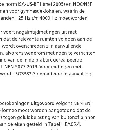
e norm ISA-US-BF1 (mei 2005) en NOC/NSF
rmen voor gymnastieklokalen, waarin de
fbanden 125 Hz t/m 4000 Hz moet worden
ur voert nagalmtijdmetingen uit met
n dat de relevante ruimten voldoen aan de
 wordt overschreden zijn aanvullende
en, alvorens wederom metingen te verrichten
ng van de in de praktijk gerealiseerde
d: NEN 5077:2019. Voor metingen met
 wordt ISO3382-3 gehanteerd in aanvulling
e berekeningen uitgevoerd volgens NEN-EN-
. Hiermee moet worden aangetoond dat de
k) tegen geluidbelasting van buitenaf binnen
an de eisen gesteld in Tabel HEA05.4.