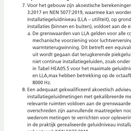
Voor het gebouw zijn akoestische berekeninge
3:2017 en NEN 5077:2019, waarmee kan worde
installatiegeluidniveau (LI,A – utiliteit), op 
installaties (binnen en buiten), voldoet aan de 
De grenswaarden van LI,A gelden voor alle con
mechanische voorziening voor luchtverversi
warmteterugwinning. Dit betreft een equiva
uit wordt gegaan dat terugkerende piekgeluid
niet continue installatiegeluiden, zoals onder 
in Tabel HEA05.5 voor het maximale geluidniv
en LI,A,max hebben betrekking op de octaa
8000 Hz.
Een adequaat gekwalificeerd akoestisch adviseu
installatiegeluidmetingen met gekalibreerde me
relevante ruimten voldoen aan de grenswaarde
overschreden zijn aanvullende maatregelen nodi
wederom metingen te verrichten voor opleverin
in de praktijk gerealiseerde geluidniveau instal