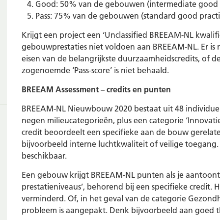
Good: 50% van de gebouwen (intermediate good p
Pass: 75% van de gebouwen (standard good practi
Krijgt een project een ‘Unclassified BREEAM-NL kwalifi
gebouwprestaties niet voldoen aan BREEAM-NL. Er is 
eisen van de belangrijkste duurzaamheidscredits, of d
zogenoemde ‘Pass-score’ is niet behaald.
BREEAM Assessment – credits en punten
BREEAM-NL Nieuwbouw 2020 bestaat uit 48 individuel
negen milieucategorieën, plus een categorie ‘Innovati
credit beoordeelt een specifieke aan de bouw gerelatee
bijvoorbeeld interne luchtkwaliteit of veilige toegang
beschikbaar.
Een gebouw krijgt BREEAM-NL punten als je aantoont d
prestatieniveaus’, behorend bij een specifieke credit.
verminderd. Of, in het geval van de categorie Gezond
probleem is aangepakt. Denk bijvoorbeeld aan goed th