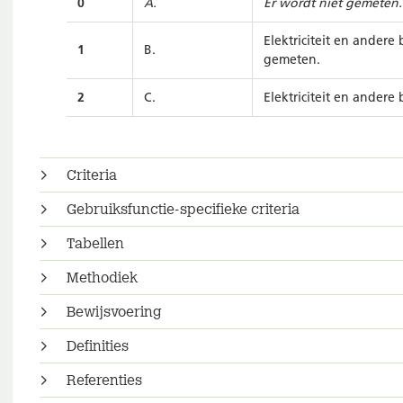
0
A.
Er wordt niet gemeten.
Elektriciteit en ande
1
B.
gemeten.
2
C.
Elektriciteit en ander
Criteria
Gebruiksfunctie-specifieke criteria
Tabellen
Methodiek
Bewijsvoering
Definities
Referenties