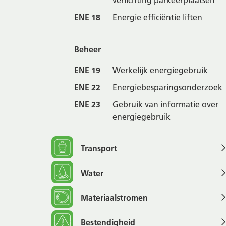
verlichting parkeerplaatsen
ENE 18
Energie efficiëntie liften
Beheer
ENE 19
Werkelijk energiegebruik
ENE 22
Energiebesparingsonderzoek
ENE 23
Gebruik van informatie over
energiegebruik
Transport
Water
Materiaalstromen
Bestendigheid