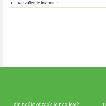
Aanvullende informatie
Hulp nodig of zoek je nog iets?
B