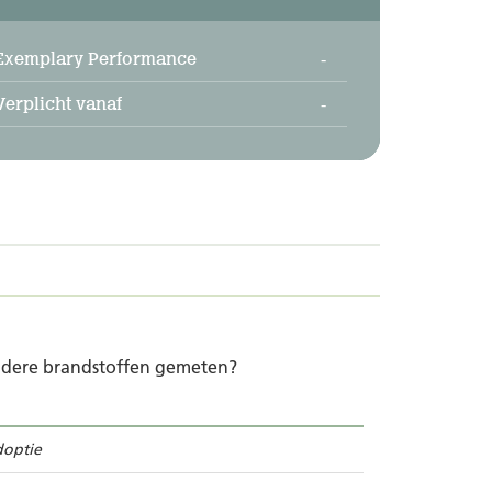
Exemplary Performance
-
Verplicht vanaf
-
 andere brandstoffen gemeten?
doptie